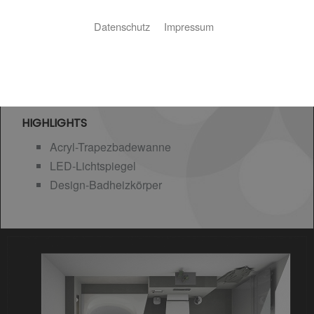
Datenschutz
Impressum
HIGHLIGHTS
Acryl-Trapezbadewanne
LED-Lichtspiegel
Design-Badheizkörper