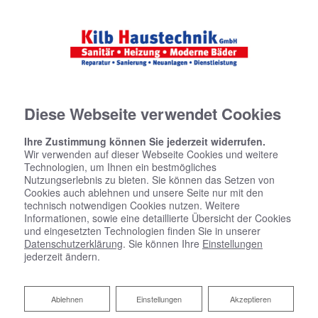
Diese Webseite verwendet Cookies
Startseite
»
Bad
»
Badinspiration & Musterbäder
»
Luxus-Bad 4,6 ㎡
Ihre Zustimmung können Sie jederzeit widerrufen.
Wir verwenden auf dieser Webseite Cookies und weitere
Technologien, um Ihnen ein bestmögliches
Nutzungserlebnis zu bieten. Sie können das Setzen von
Luxus-Bad 4,6 ㎡
Cookies auch ablehnen und unsere Seite nur mit den
technisch notwendigen Cookies nutzen. Weitere
Informationen, sowie eine detaillierte Übersicht der Cookies
und eingesetzten Technologien finden Sie in unserer
Datenschutzerklärung
. Sie können Ihre
Einstellungen
jederzeit ändern.
Ablehnen
Ablehnen
Einstellungen
Akzeptieren