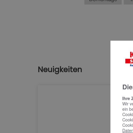
Neuigkeiten
Die
Ihre 
Wir v
ein b
Cooki
Cooki
Cooki
Daten