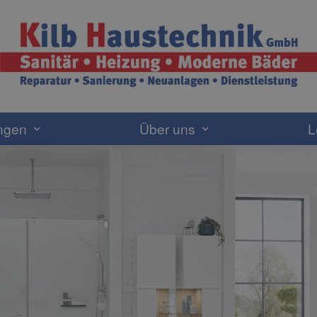
ngen
Über uns
L