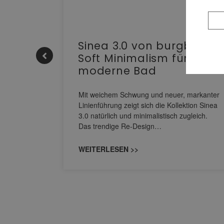
e |
Sinea 3.0 von burgbad:
Soft Minimalism für das
moderne Bad
nskomfort
s
Mit weichem Schwung und neuer, markanter
M NEO
Linienführung zeigt sich die Kollektion Sinea
owohl zum
3.0 natürlich und minimalistisch zugleich.
Das trendige Re-Design…
WEITERLESEN >>