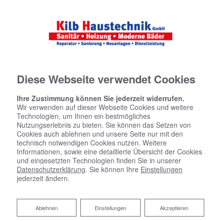
Diese Webseite verwendet Cookies
Ihre Zustimmung können Sie jederzeit widerrufen.
Datenschutzerklärung
Wir verwenden auf dieser Webseite Cookies und weitere
Technologien, um Ihnen ein bestmögliches
Wir bedanken uns für Ihren Besuch bei Kilb Haustechnik
Nutzungserlebnis zu bieten. Sie können das Setzen von
Cookies auch ablehnen und unsere Seite nur mit den
GmbH. Der sichere Umgang mit Ihren Daten ist uns
technisch notwendigen Cookies nutzen. Weitere
besonders wichtig. Wir möchten Sie daher hiermit
Informationen, sowie eine detaillierte Übersicht der Cookies
ausführlich über die Verwendung Ihrer Daten bei dem
und eingesetzten Technologien finden Sie in unserer
Besuch unseres Webauftritts informieren.
Datenschutzerklärung
. Sie können Ihre
Einstellungen
jederzeit ändern.
1 Begriffsbestimmungen
Ablehnen
Ablehnen
Einstellungen
Akzeptieren